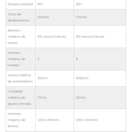
Presión nominal
90T
120T
Trazo de
140mm
170mm
deslizamiento
Número
máximo de
150 veces/minuto
100 veces/minuto
trazos
Número
máximo de
3
4
moldes
Altura máxima
30mm
466mm
de estiramiento
Cantidad
máxima de
17mm
25mm
ajuste cerrado
Formato
máximo de
1,150×1,150mm
1,150×1,150mm
lámina