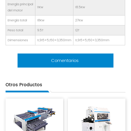
Energía principal
11Kw
18.5Kw
del motor
Energía total
18Kw
27Kw
Peso total
9.5T
12T
Dimensiones
11,915×5,150×3,350mm
11,915×5,150×3,350mm
Comentarios
Otros Productos