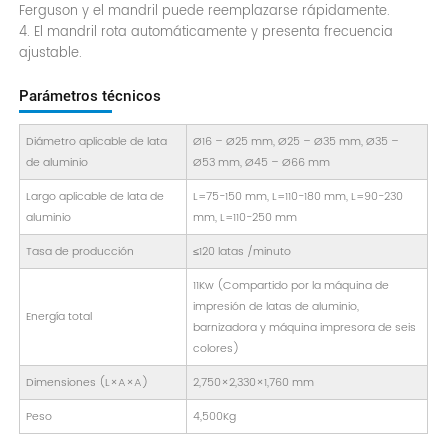
Ferguson y el mandril puede reemplazarse rápidamente.
4. El mandril rota automáticamente y presenta frecuencia
ajustable.
Parámetros técnicos
Diámetro aplicable de lata
Ø16 – Ø25 mm, Ø25 – Ø35 mm, Ø35 –
de aluminio
Ø53 mm, Ø45 – Ø66 mm
Largo aplicable de lata de
L=75-150 mm, L=110-180 mm, L=90-230
aluminio
mm, L=110-250 mm
Tasa de producción
≤120 latas /minuto
11Kw (Compartido por la máquina de
impresión de latas de aluminio,
Energía total
barnizadora y máquina impresora de seis
colores)
Dimensiones (L×A×A)
2,750×2,330×1,760 mm
Peso
4,500Kg