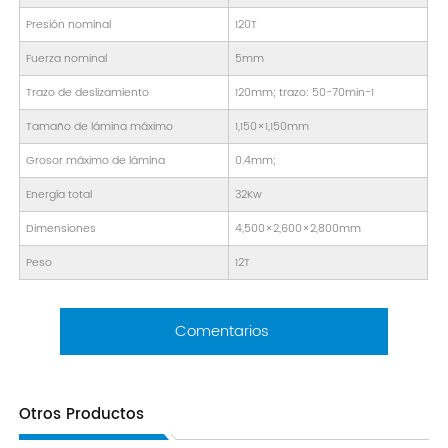
Presión nominal
120T
Fuerza nominal
5mm
Trazo de deslizamiento
120mm; trazo: 50-70min-1
Tamaño de lámina máximo
1,150×1,150mm
Grosor máximo de lámina
0.4mm;
Energía total
32Kw
Dimensiones
4,500×2,600×2,800mm
Peso
12T
Comentarios
Otros Productos