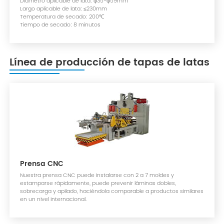
Diámetro aplicable de lata: φ35-φ59mm
Largo aplicable de lata: ≤230mm
Temperatura de secado: 200℃
Tiempo de secado: 8 minutos
Línea de producción de tapas de latas
Prensa CNC
Nuestra prensa CNC puede instalarse con 2 a 7 moldes y
estamparse rápidamente, puede prevenir láminas dobles,
sobrecarga y apilado, haciéndola comparable a productos similares
en un nivel internacional.