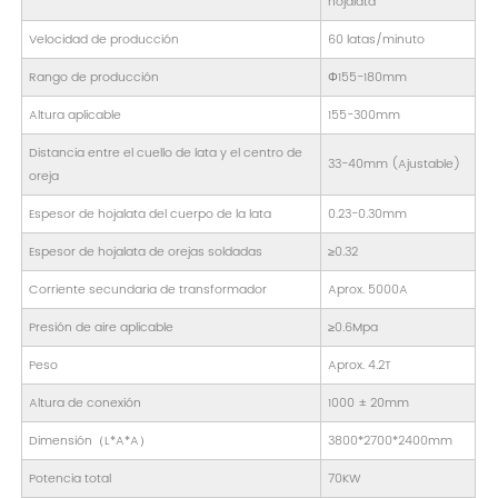
hojalata
Velocidad de producción
60 latas/minuto
Rango de producción
Φ155-180mm
Altura aplicable
155-300mm
Distancia entre el cuello de lata y el centro de
33-40mm (Ajustable)
oreja
Espesor de hojalata del cuerpo de la lata
0.23-0.30mm
Espesor de hojalata de orejas soldadas
≥0.32
Corriente secundaria de transformador
Aprox. 5000A
Presión de aire aplicable
≥0.6Mpa
Peso
Aprox. 4.2T
Altura de conexión
1000 ± 20mm
Dimensión（L*A*A）
3800*2700*2400mm
Potencia total
70KW