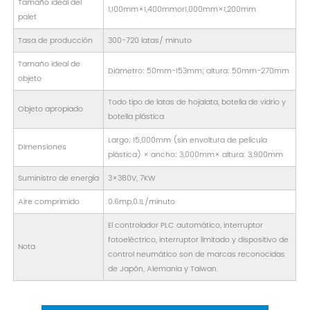
Tamaño ideal del
1,100mm×1,400mmor1,000mm×1,200mm
palet
Tasa de producción
300-720 latas/ minuto
Tamaño ideal de
Diámetro: 50mm-153mm; altura: 50mm-270mm
objeto
Todo tipo de latas de hojalata, botella de vidrio y
Objeto apropiado
botella plástica
Largo: 15,000mm (sin envoltura de película
Dimensiones
plástica) × ancho: 3,000mm× altura: 3,900mm
Suministro de energía
3×380V, 7KW
Aire comprimido
0.6mp,0.1L/minuto
El controlador PLC automático, interruptor
fotoeléctrico, interruptor limitado y dispositivo de
Nota
control neumático son de marcas reconocidas
de Japón, Alemania y Taiwan.