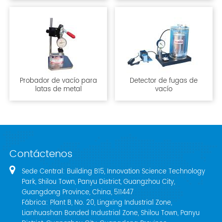
Probador de vacío para
Detector de fugas de
latas de metal
vacío
Contáctenos
Sede Central: Building B15, Innovation Science Technology
Park, Shilou Town, Panyu District, Guangzhou City,
Guangdong Province, China, 511447
Fábrica: Plant B, No. 20, Lingxing Industrial Zone,
Lianhuashan Bonded Industrial Zone, Shilou Town, Panyu