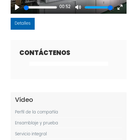
00:52
Play
Mute
Enter
fullscreen
Detalles
CONTÁCTENOS
Vídeo
Perfil de la compañía
Ensamblaje y prueba
Servicio integral