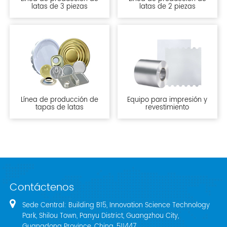
latas de 3 piezas
latas de 2 piezas
Línea de producción de
Equipo para impresión y
tapas de latas
revestimiento
Contáctenos
Sede Central: Building B15, Innovation Science Technology
Park, Shilou Town, Panyu District, Guangzhou City,
Guangdong Province, China, 511447