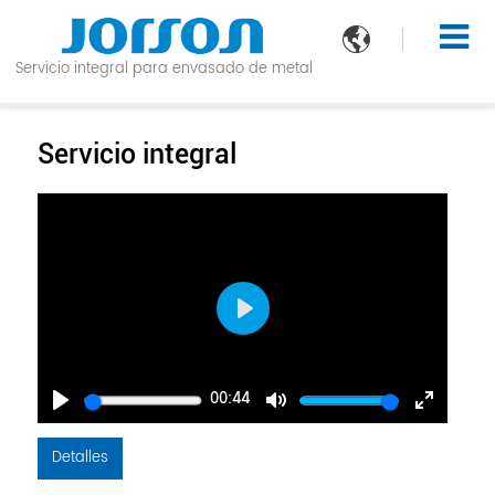

Servicio integral para envasado de metal
Servicio integral
Play
00:44
Play
Mute
Enter
fullscreen
Detalles