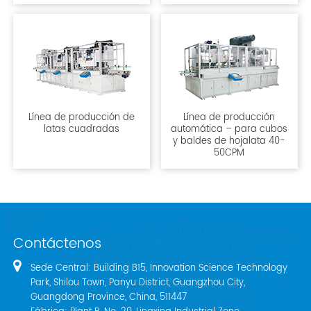
Línea de producción de
Línea de producción
latas cuadradas
automática – para cubos
y baldes de hojalata 40-
50CPM
Contáctenos
Sede Central: Building B15, Innovation Science Technology
Park, Shilou Town, Panyu District, Guangzhou City,
Guangdong Province, China, 511447