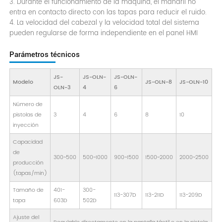
3. Durante el funcionamiento de la máquina, el mandril no
entra en contacto directo con las tapas para reducir el ruido.
4. La velocidad del cabezal y la velocidad total del sistema
pueden regularse de forma independiente en el panel HMI
Parámetros técnicos
JS-
JS-OLN-
JS-OLN-
Modelo
JS-OLN-8
JS-OLN-10
OLN-3
4
6
Número de
pistolas de
3
4
6
8
10
inyección
Capacidad
de
300~500
500~1000
900~1500
1500~2000
2000~2500
producción
(tapas/min)
Tamaño de
401-
300-
113-307D
113-211D
113-209D
tapa
603D
502D
Ajuste del