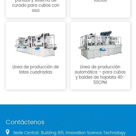
puntual y sistema de
vacías
curado para cubos con
asa
Línea de producción de
Línea de producción
latas cuadradas
automática – para cubos
y baldes de hojalata 40-
50CPM
Contáctenos
Sede Central: Building B15, Innovation Science Technology