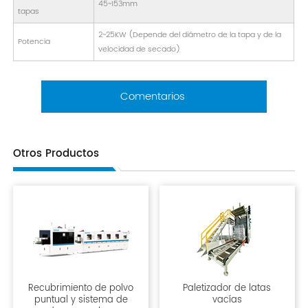
45~153mm
tapas
2~25KW (Depende del diámetro de la tapa y de la
Potencia
velocidad de secado)
Comentarios
Otros Productos
Recubrimiento de polvo
Paletizador de latas
puntual y sistema de
vacías