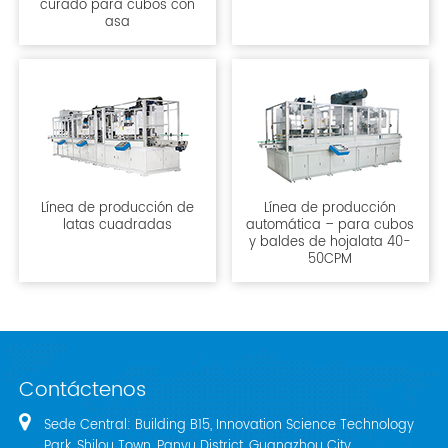
curado para cubos con
asa
Línea de producción de
Línea de producción
latas cuadradas
automática – para cubos
y baldes de hojalata 40-
50CPM
Contáctenos
Sede Central: Building B15, Innovation Science Technology
Park, Shilou Town, Panyu District, Guangzhou City,